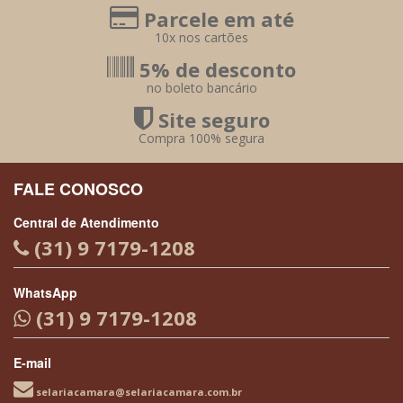
Parcele em até
10x nos cartões
5% de desconto
no boleto bancário
Site seguro
Compra 100% segura
FALE CONOSCO
Central de Atendimento
(31) 9 7179-1208
WhatsApp
(31) 9 7179-1208
E-mail
selariacamara@selariacamara.com.br