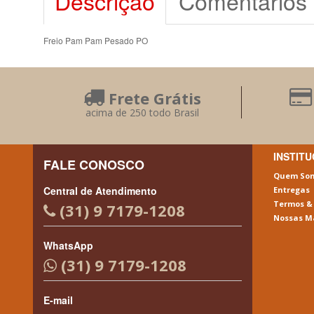
Descrição
Comentários 
Freio Pam Pam Pesado PO
Frete Grátis
acima de 250 todo Brasil
INSTIT
FALE CONOSCO
Quem So
Central de Atendimento
Entregas
Termos &
(31) 9 7179-1208
Nossas M
WhatsApp
(31) 9 7179-1208
E-mail