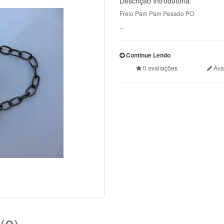
Descrição Introdutória:
Freio Pam Pam Pesado PO
...
Continue Lendo
0 avaliações
Aval