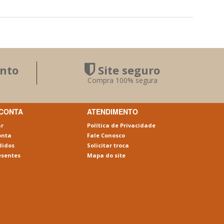
nto
Site seguro
Compra 100% segura
 CONTA
ATENDIMENTO
ar
Política de Privacidade
onta
Fale Conosco
didos
Solicitar troca
esentes
Mapa do site