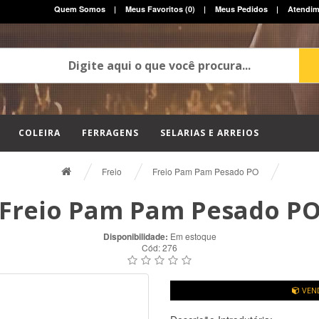
Quem Somos
|
Meus Favoritos (0)
|
Meus Pedidos
|
Atendim
COLEIRA
FERRAGENS
SELARIAS E ARREIOS
Freio
Freio Pam Pam Pesado PO
Freio Pam Pam Pesado P
Disponibilidade:
Em estoque
Cód:
276
VEND