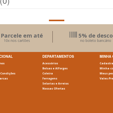
(0)
Parcele em até
5% de desco
10x nos cartões
no boleto bancário
UCIONAL
DEPARTAMENTOS
MINHA
mos
Acessórios
Cadastr
Bolsas e Alforges
Minha c
 Condições
Coleira
Meus pe
arcas
Ferragens
Vales-Pr
Selarias e Arreios
Nossas Ofertas