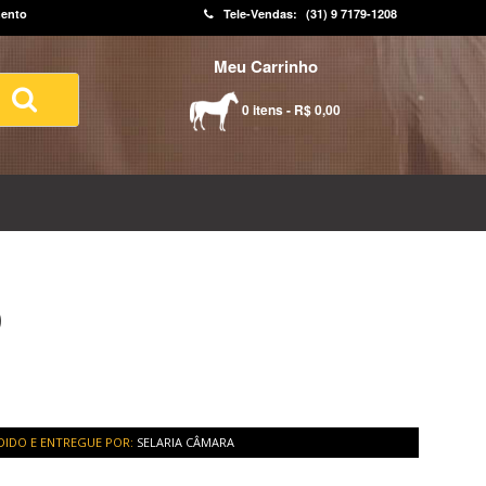
ento
Tele-Vendas:
(31) 9 7179-1208
Meu Carrinho
0 itens - R$ 0,00
O
IDO E ENTREGUE POR:
SELARIA CÂMARA